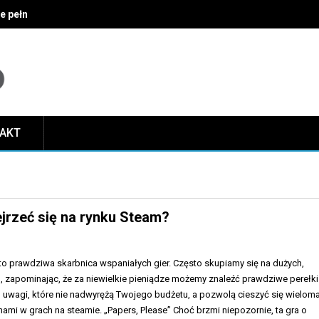
ie pełni funkcje w oknach?
TAKT
ejrzeć się na rynku Steam?
to prawdziwa skarbnica wspaniałych gier. Często skupiamy się na dużych,
, zapominając, że za niewielkie pieniądze możemy znaleźć prawdziwe perełki
h uwagi, które nie nadwyrężą Twojego budżetu, a pozwolą cieszyć się wielom
mi w grach na steamie. „Papers, Please” Choć brzmi niepozornie, ta gra o