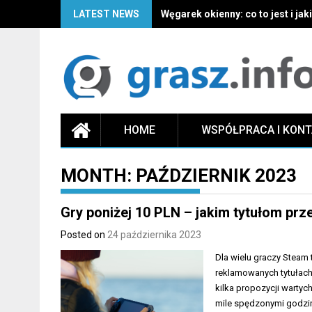
LATEST NEWS
Węgarek okienny: co to jest i jak
HOME
WSPÓŁPRACA I KON
MONTH:
PAŹDZIERNIK 2023
Gry poniżej 10 PLN – jakim tytułom prz
Posted on
24 października 2023
Dla wielu graczy Steam 
reklamowanych tytułach
kilka propozycji wartyc
mile spędzonymi godzina