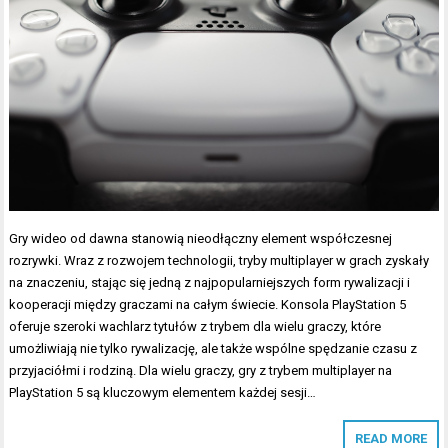
Gry wideo od dawna stanowią nieodłączny element współczesnej
rozrywki. Wraz z rozwojem technologii, tryby multiplayer w grach zyskały
na znaczeniu, stając się jedną z najpopularniejszych form rywalizacji i
kooperacji między graczami na całym świecie. Konsola PlayStation 5
oferuje szeroki wachlarz tytułów z trybem dla wielu graczy, które
umożliwiają nie tylko rywalizację, ale także wspólne spędzanie czasu z
przyjaciółmi i rodziną. Dla wielu graczy, gry z trybem multiplayer na
PlayStation 5 są kluczowym elementem każdej sesji…
READ MORE