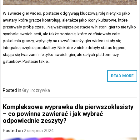
W świecie gier wideo, postacie odgrywają kluczową rolę nie tylko jako
awatary, które gracze kontrolują, ale także jako ikony kulturowe, które
przetrwały próbę czasu. Najważniejsze postacie w historii gier to nie tylko
symbole swoich serii, ale także postacie, które zdefiniowały całe
pokolenia graczy, wpłynęły na rozwój branży gier wideo i stały się
integralną częścią popkultury. Niektóre z nich zdobyły status legend,
stając się twarzami nie tylko swoich gier, ale całych platform czy
gatunków. Postacie takie…
READ MORE
Posted in
Gry i rozrywka
Kompleksowa wyprawka dla pierwszoklasisty
– co powinna zawierać i jak wybrać
odpowiednie zeszyty?
Posted on
2 sierpnia 2024