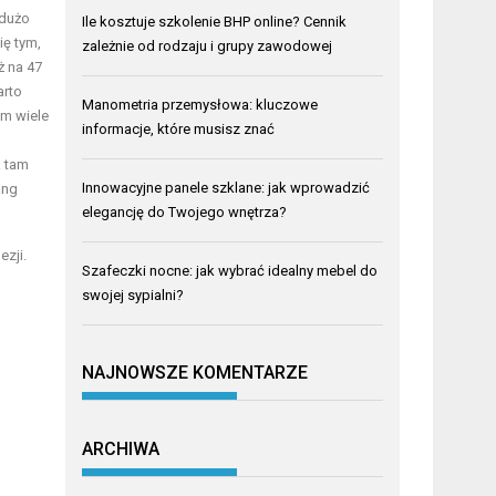
 dużo
Ile kosztuje szkolenie BHP online? Cennik
ię tym,
zależnie od rodzaju i grupy zawodowej
ż na 47
arto
Manometria przemysłowa: kluczowe
am wiele
informacje, które musisz znać
a tam
Innowacyjne panele szklane: jak wprowadzić
ang
elegancję do Twojego wnętrza?
ezji.
Szafeczki nocne: jak wybrać idealny mebel do
swojej sypialni?
NAJNOWSZE KOMENTARZE
ARCHIWA