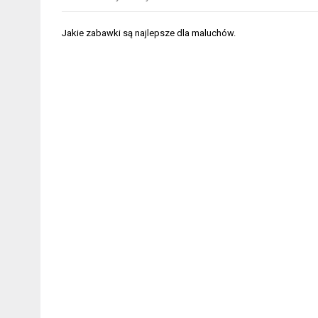
Nawigacja
Jakie zabawki są najlepsze dla maluchów.
wpisu