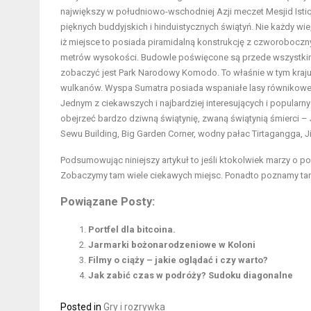
największy w południowo-wschodniej Azji meczet Mesjid Istiq
pięknych buddyjskich i hinduistycznych świątyń. Nie każdy wie,
iż miejsce to posiada piramidalną konstrukcję z czworoboczny
metrów wysokości. Budowle poświęcone są przede wszystkim 
zobaczyć jest Park Narodowy Komodo. To właśnie w tym kraju 
wulkanów. Wyspa Sumatra posiada wspaniałe lasy równikowe, w 
Jednym z ciekawszych i najbardziej interesujących i popularn
obejrzeć bardzo dziwną świątynię, zwaną świątynią śmierci –
Sewu Building, Big Garden Corner, wodny pałac Tirtagangga, J
Podsumowując niniejszy artykuł to jeśli ktokolwiek marzy o po
Zobaczymy tam wiele ciekawych miejsc. Ponadto poznamy tam ró
Powiązane Posty:
Portfel dla bitcoina.
Jarmarki bożonarodzeniowe w Koloni
Filmy o ciąży – jakie oglądać i czy warto?
Jak zabić czas w podróży? Sudoku diagonalne
Posted in
Gry i rozrywka