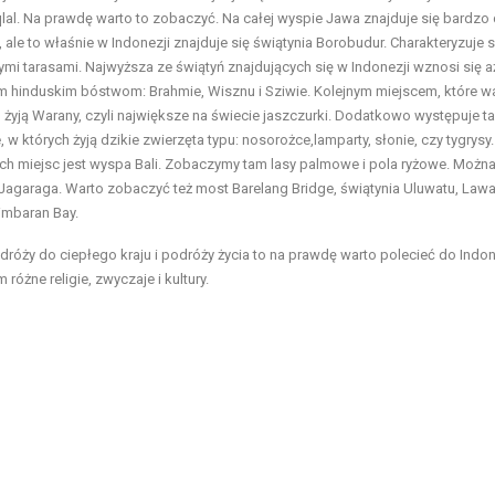
lal. Na prawdę warto to zobaczyć. Na całej wyspie Jawa znajduje się bardzo
 ale to właśnie w Indonezji znajduje się świątynia Borobudur. Charakteryzuje s
mi tarasami. Najwyższa ze świątyń znajdujących się w Indonezji wznosi się a
hinduskim bóstwom: Brahmie, Wisznu i Sziwie. Kolejnym miejscem, które w
żyją Warany, czyli największe na świecie jaszczurki. Dodatkowo występuje t
których żyją dzikie zwierzęta typu: nosorożce,lamparty, słonie, czy tygrysy.
ych miejsc jest wyspa Bali. Zobaczymy tam lasy palmowe i pola ryżowe. Możn
 Jagaraga. Warto zobaczyć też most Barelang Bridge, świątynia Uluwatu, Law
imbaran Bay.
dróży do ciepłego kraju i podróży życia to na prawdę warto polecieć do Indon
żne religie, zwyczaje i kultury.