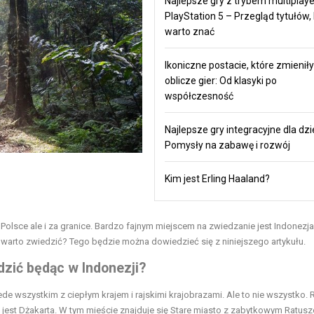
Najlepsze gry z trybem multiplaye
PlayStation 5 – Przegląd tytułów,
warto znać
Ikoniczne postacie, które zmieniły
oblicze gier: Od klasyki po
współczesność
Najlepsze gry integracyjne dla dzie
Pomysły na zabawę i rozwój
Kim jest Erling Haaland?
w Polsce ale i za granice. Bardzo fajnym miejscem na zwiedzanie jest Indonezja
j warto zwiedzić? Tego będzie można dowiedzieć się z niniejszego artykułu.
dzić będąc w Indonezji?
de wszystkim z ciepłym krajem i rajskimi krajobrazami. Ale to nie wszystko.
 jest Dżakarta. W tym mieście znajduje się Stare miasto z zabytkowym Ratus