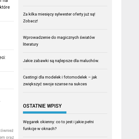
r na
 które
Za kilka miesięcy
sylwester oferty
już są!
Zobacz!
Wprowadzenie do magicznych światów
literatury
ci:
Jakie zabawki są najlepsze dla maluchów.
Castingi dla modelek i fotomodelek – jak
zwiększyć swoje szanse na sukces
.
OSTATNIE WPISY
Węgarek okienny: co to jest i jakie pełni
funkcje w oknach?
 Również
zem oraz