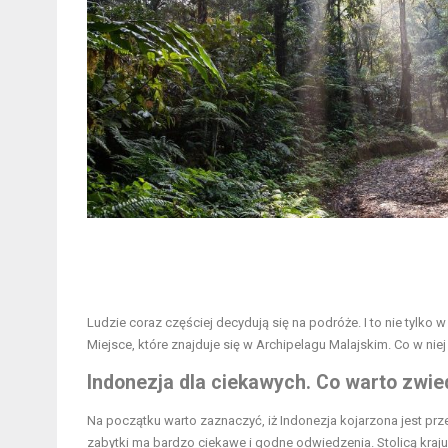
Ludzie coraz częściej decydują się na podróże. I to nie tylko 
Miejsce, które znajduje się w Archipelagu Malajskim. Co w nie
Indonezja dla ciekawych
. Co warto zwie
Na początku warto zaznaczyć, iż Indonezja kojarzona jest prze
zabytki ma bardzo ciekawe i godne odwiedzenia. Stolicą kraju