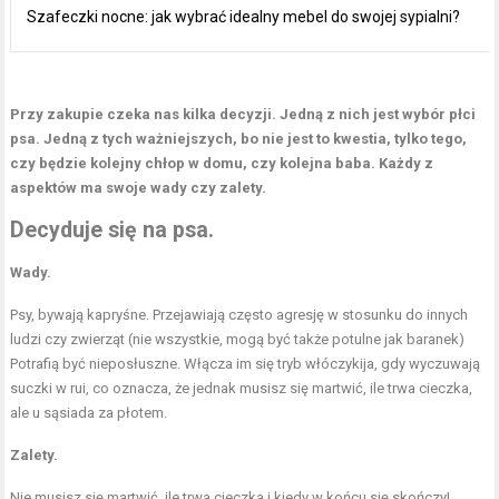
Szafeczki nocne: jak wybrać idealny mebel do swojej sypialni?
Przy zakupie czeka nas kilka decyzji. Jedną z nich jest wybór płci
psa. Jedną z tych ważniejszych, bo nie jest to kwestia, tylko tego,
czy będzie kolejny chłop w domu, czy kolejna baba. Każdy z
aspektów ma swoje wady czy zalety.
Decyduje się na psa.
Wady.
Psy, bywają kapryśne. Przejawiają często agresję w stosunku do innych
ludzi czy zwierząt (nie wszystkie, mogą być także potulne jak baranek)
Potrafią być nieposłuszne. Włącza im się tryb włóczykija, gdy wyczuwają
suczki w rui, co oznacza, że jednak musisz się martwić,
ile trwa cieczka
,
ale u sąsiada za płotem.
Zalety.
Nie musisz się martwić, ile trwa cieczka i kiedy w końcu się skończy!