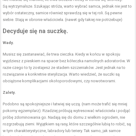
Są wytrzymalsze. Szukając stróża, warto wybrać samca, jednak nie jest to
wybór ostateczny, samice również sprawdzą się w tej roli. Są pewne
siebie. Stają w obronie właściciela. (nawet gdy takiej nie potrzebuje)
Decyduje się na suczkę.
Wady.
Musisz się zastanawiać, ile trwa cieczka. Kiedy w końcu w spokoju
wyjdziesz z pieskiem na spacer bez kółeczka namolnych adoratorów. W
razie czego to ty zostajesz ze stadem szczeniaków. Jest jednak na to
rozwiązanie a konkretnie sterylizacja. Warto wiedzieć, że suczki są
obciążone komplikacjami okołoporodowymi, czy nowotworami.
Zalety.
Podobno są spokojniejsze i łatwiej się uczą. (nam może trafić się mniej
pokorny egzemplarz). Rzadziej próbują wytresować właściciela i podjąć
próbę zdominowania go. Nadają się do domu z wielkim ogrodem, nie
rozgrzebują ziemi. Wyjątkiem są rasy, które szczególnie lubią to robić, są
w tym charakterystyczne, labradory lub teriery. Tak samo, jak samce