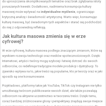
do uproszczenia skomplikowanych tematów oraz brak zgłębiania istoty
poruszanych kwestii. Dodatkowo, nadmierna konsumpcja kultury
masowej może wpływać na
indywidualne myślenie
, ograniczając
krytyczną analizę i świadomość artystyczną. Warto więc, konsumując
kulturę masową, być świadomym tych aspektów i starać się podchodzić
do niej z odpowiednią refleksją.
Jak kultura masowa zmienia się w erze
cyfrowej?
W erze cyfrowej, kultura masowa podlega znaczącym zmianom, które są
wynikiem rozwoju technologii oraz mediów społecznościowych. Dzięki
Internetowi, artyści i twórcy mogą szybciej i łatwiej dotrzeć do swoich
odbiorców, co redefiniuje tradycyjne modele produkcji i dystrybucji. To
zjawisko wpływa na to, jakie treści są popularne, kto je tworzy oraz w jaki
sposób są one konsumowane.
Przykładowo, platformy takie jak YouTube, TikTok czy Instagram nie tylko
umożliwiają twórcom publikowanie swoich dzieł, ale także pozwalają
odbiorcom na aktywne uczestnictwo w tworzeniu treści. Dzięki temu,
coraz bardziej zróżnicowane głosy i perspektywy znajdują swoje miejsce