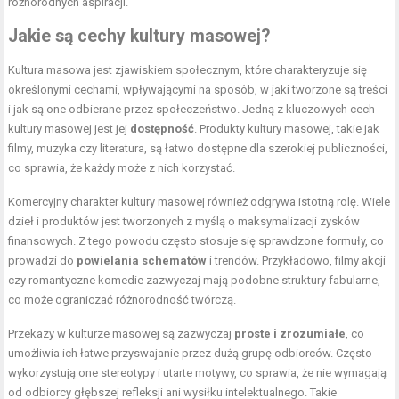
różnorodnych aspiracji.
Jakie są cechy kultury masowej?
Kultura masowa jest zjawiskiem społecznym, które charakteryzuje się
określonymi cechami, wpływającymi na sposób, w jaki tworzone są treści
i jak są one odbierane przez społeczeństwo. Jedną z kluczowych cech
kultury masowej jest jej
dostępność
. Produkty kultury masowej, takie jak
filmy, muzyka czy literatura, są łatwo dostępne dla szerokiej publiczności,
co sprawia, że każdy może z nich korzystać.
Komercyjny charakter kultury masowej również odgrywa istotną rolę. Wiele
dzieł i produktów jest tworzonych z myślą o maksymalizacji zysków
finansowych. Z tego powodu często stosuje się sprawdzone formuły, co
prowadzi do
powielania schematów
i trendów. Przykładowo, filmy akcji
czy romantyczne komedie zazwyczaj mają podobne struktury fabularne,
co może ograniczać różnorodność twórczą.
Przekazy w kulturze masowej są zazwyczaj
proste i zrozumiałe
, co
umożliwia ich łatwe przyswajanie przez dużą grupę odbiorców. Często
wykorzystują one stereotypy i utarte motywy, co sprawia, że nie wymagają
od odbiorcy głębszej refleksji ani wysiłku intelektualnego. Takie