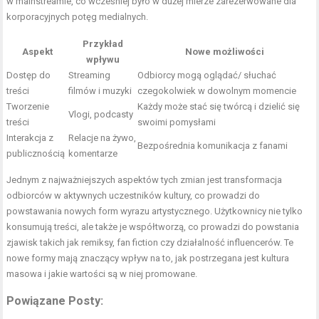
w mainstreamie, co wcześniej było w dużej mierze zarezerwowane dla
korporacyjnych potęg medialnych.
Przykład
Aspekt
Nowe możliwości
wpływu
Dostęp do
Streaming
Odbiorcy mogą oglądać/ słuchać
treści
filmów i muzyki
czegokolwiek w dowolnym momencie
Tworzenie
Każdy może stać się twórcą i dzielić się
Vlogi, podcasty
treści
swoimi pomysłami
Interakcja z
Relacje na żywo,
Bezpośrednia komunikacja z fanami
publicznością
komentarze
Jednym z najważniejszych aspektów tych zmian jest transformacja
odbiorców w aktywnych uczestników kultury, co prowadzi do
powstawania nowych form wyrazu artystycznego. Użytkownicy nie tylko
konsumują treści, ale także je współtworzą, co prowadzi do powstania
zjawisk takich jak remiksy, fan fiction czy działalność influencerów. Te
nowe formy mają znaczący wpływ na to, jak postrzegana jest kultura
masowa i jakie wartości są w niej promowane.
Powiązane Posty: