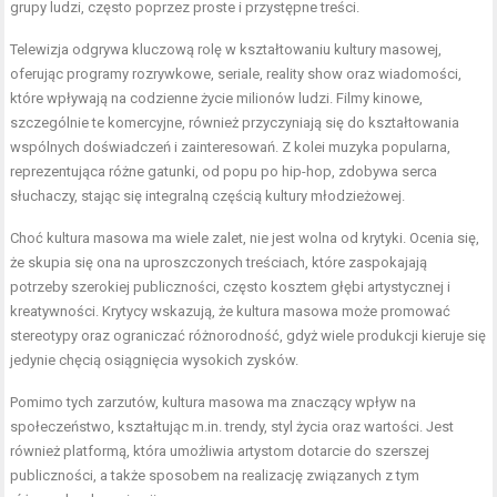
grupy ludzi, często poprzez proste i przystępne treści.
Telewizja odgrywa kluczową rolę w kształtowaniu kultury masowej,
oferując programy rozrywkowe, seriale, reality show oraz wiadomości,
które wpływają na codzienne życie milionów ludzi. Filmy kinowe,
szczególnie te komercyjne, również przyczyniają się do kształtowania
wspólnych doświadczeń i zainteresowań. Z kolei muzyka popularna,
reprezentująca różne gatunki, od popu po hip-hop, zdobywa serca
słuchaczy, stając się integralną częścią kultury młodzieżowej.
Choć kultura masowa ma wiele zalet, nie jest wolna od krytyki. Ocenia się,
że skupia się ona na uproszczonych treściach, które zaspokajają
potrzeby szerokiej publiczności, często kosztem głębi artystycznej i
kreatywności. Krytycy wskazują, że kultura masowa może promować
stereotypy oraz ograniczać różnorodność, gdyż wiele produkcji kieruje się
jedynie chęcią osiągnięcia wysokich zysków.
Pomimo tych zarzutów, kultura masowa ma znaczący wpływ na
społeczeństwo, kształtując m.in. trendy, styl życia oraz wartości. Jest
również platformą, która umożliwia artystom dotarcie do szerszej
publiczności, a także sposobem na realizację związanych z tym