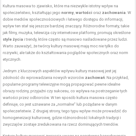
Kultura masowa to zjawisko, które ma niezwykle istotny wpływ na
społeczeństwo, kształtując jego
normy
,
wartości
oraz
zachowania
. W
dobie mediów społecznościowych i łatwego dostępu do informacji,
wpływ ten stał się jeszcze bardziej znaczący. Różnorodne formaty, takie
jak filmy, muzyka, telewizja czy internetowe platformy, promują określone
style życia
i trendy, które często są masowo naśladowane przez ludzi.
Warto zauważyć, że twórcy kultury masowej mają moc nie tylko do
rozrywki, ale także do kształtowania poglądów społecznych oraz norm
etycznych.
Jednym z kluczowych aspektów wpływu kultury masowej jest jej
zdolność do wprowadzania nowych wzorców
zachowań
. Na przykład,
popularne programy telewizyjne mogą propagować pewne idealne
obrazy rodziny, przyjaźni czy sukcesu, co wpływa na postrzeganie tych
wartości przez odbiorców. W ten sposób kultura masowa często
definiuje, co jest uznawane za „normalne” lub pożądane w danym
społeczeństwie. Z drugiej strony, tego typu wpływ może prowadzić do
homogeneizacji kulturowej, gdzie różnorodność lokalnych tradycji i
zwyczajów zostaje zredukowana na rzecz dominujących trendów.
Krytycy kultury masowej zwracają uwagę na negatywne konsekwencje