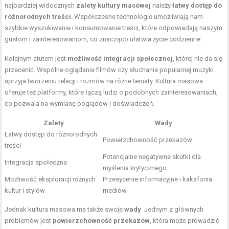
najbardziej widocznych
zalety kultury masowej
należy
łatwy dostęp do
różnorodnych treści
. Współczesne technologie umożliwiają nam
szybkie wyszukiwanie i konsumowanie treści, które odpowiadają naszym
gustom i zainteresowaniom, co znacząco ułatwia życie codzienne.
Kolejnym atutem jest
możliwość integracji społecznej
, której nie da się
przecenić. Wspólne oglądanie filmów czy słuchanie popularnej muzyki
sprzyja tworzeniu relacji i rozmów na różne tematy. Kultura masowa
oferuje też platformy, które łączą ludzi o podobnych zainteresowaniach,
co pozwala na wymianę poglądów i doświadczeń.
Zalety
Wady
Łatwy dostęp do różnorodnych
Powierzchowność przekazów
treści
Potencjalne negatywne skutki dla
Integracja społeczna
myślenia krytycznego
Możliwość eksploracji różnych
Przesycenie informacyjne i kakafonia
kultur i stylów
mediów
Jednak kultura masowa ma także swoje
wady
. Jednym z głównych
problemów jest
powierzchowność przekazów
, która może prowadzić