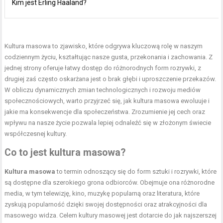
Kim jest Erling Haaland?
Kultura masowa to zjawisko, które odgrywa kluczową rolę w naszym
codziennym życiu, kształtując nasze gusta, przekonania i zachowania. Z
jednej strony oferuje łatwy dostęp do różnorodnych form rozrywki, z
drugiej zaś często oskarżana jest o brak głębi i uproszczenie przekazów.
W obliczu dynamicznych zmian technologicznych i rozwoju mediów
społecznościowych, warto przyjrzeć się, jak kultura masowa ewoluuje i
jakie ma konsekwencje dla społeczeństwa. Zrozumienie jej cech oraz
wpływu na nasze życie pozwala lepiej odnaleźć się w złożonym świecie
współczesnej kultury.
Co to jest kultura masowa?
Kultura masowa
to termin odnoszący się do form sztuki i rozrywki, które
są dostępne dla szerokiego grona odbiorców. Obejmuje ona różnorodne
media, w tym telewizję, kino, muzykę popularną oraz literatura, które
zyskują popularność dzięki swojej dostępności oraz atrakcyjności dla
masowego widza. Celem kultury masowej jest dotarcie do jak najszerszej