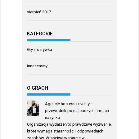
sierpień 2017
KATEGORIE
Gry i rozrywka
Inne tematy
O GRACH
Agencje hostess i eventy –
przewodnik po najlepszych firmach
na rynku
Organizacja wydarzeń to prawdziwe wyzwanie,
które wymaga staranności i odpowiednich
zasobów. Właściwe wsparcie w …