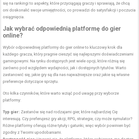
się na rankingi to aspekty, które przyciągają graczy i sprawiają, że chcą
oni doskonalić swoje umiejętności, co prowadzi do satysfakcji i poczucia
osiągnięcia.
Jak wybrać odpowiednią platformę do gier
online?
Wybór odpowiedniej platformy do gier online to kluczowy krok dla
każdego gracza, który pragnie cieszyć się najlepszymi doświadczeniami
gamingowymi. Na rynku dostępnych jest wiele opcji, które różnią się
zarówno pod względem wydajności, jak i dostępnych tytułów. Warto
zastanowić się, jakie gry są dla nas najważniejsze oraz jakie są własne
preferencje dotyczące sprzętu.
Oto kilka czynników, które warto wziąć pod uwagę przy wyborze
platformy:
Typ gier:
Zastanów się nad rodzajami gier, które najbardziej Cię
interesują. Czy preferujesz gry akcji, RPG, strategie, czy może symulator?
Różne platformy oferują różne tytuły i gatunki, więc wybór powinien być
zgodny z Twoimi upodobaniami.