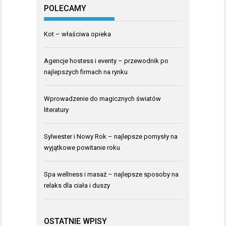
POLECAMY
Kot – właściwa opieka
Agencje hostess i eventy – przewodnik po
najlepszych firmach na rynku
Wprowadzenie do magicznych światów
literatury
Sylwester i Nowy Rok – najlepsze pomysły na
wyjątkowe powitanie roku
Spa wellness i masaż – najlepsze sposoby na
relaks dla ciała i duszy
OSTATNIE WPISY