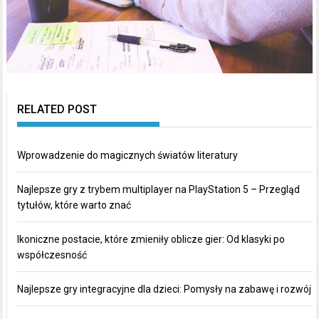
RELATED POST
Wprowadzenie do magicznych światów literatury
Najlepsze gry z trybem multiplayer na PlayStation 5 – Przegląd
tytułów, które warto znać
Ikoniczne postacie, które zmieniły oblicze gier: Od klasyki po
współczesność
Najlepsze gry integracyjne dla dzieci: Pomysły na zabawę i rozwój