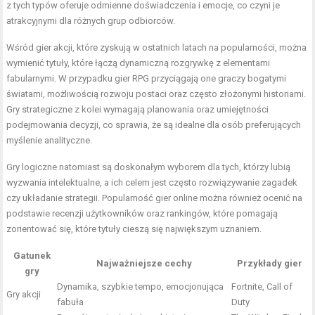
z tych typów oferuje odmienne doświadczenia i emocje, co czyni je
atrakcyjnymi dla różnych grup odbiorców.
Wśród gier akcji, które zyskują w ostatnich latach na popularności, można
wymienić tytuły, które łączą dynamiczną rozgrywkę z elementami
fabularnymi. W przypadku gier RPG przyciągają one graczy bogatymi
światami, możliwością rozwoju postaci oraz często złożonymi historiami.
Gry strategiczne z kolei wymagają planowania oraz umiejętności
podejmowania decyzji, co sprawia, że są idealne dla osób preferujących
myślenie analityczne.
Gry logiczne natomiast są doskonałym wyborem dla tych, którzy lubią
wyzwania intelektualne, a ich celem jest często rozwiązywanie zagadek
czy układanie strategii. Popularność gier online można również ocenić na
podstawie recenzji użytkowników oraz rankingów, które pomagają
zorientować się, które tytuły cieszą się największym uznaniem.
Gatunek
Najważniejsze cechy
Przykłady gier
gry
Dynamika, szybkie tempo, emocjonująca
Fortnite, Call of
Gry akcji
fabuła
Duty