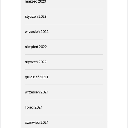
marzec 2023
styczeń 2023
wrzesień 2022
sierpień 2022
styczeń 2022
grudzień 2021
wrzesień 2021
lipiec 2021
czerwiec 2021