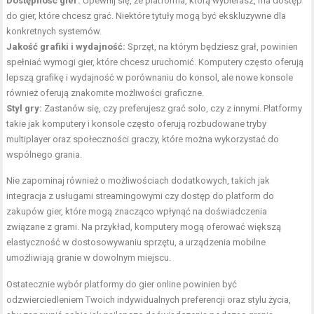
Dostępność gier:
Upewnij się, że platforma, którą wybierasz, ma dostęp
do gier, które chcesz grać. Niektóre tytuły mogą być ekskluzywne dla
konkretnych systemów.
Jakość grafiki i wydajność:
Sprzęt, na którym będziesz grał, powinien
spełniać wymogi gier, które chcesz uruchomić. Komputery często oferują
lepszą grafikę i wydajność w porównaniu do konsol, ale nowe konsole
również oferują znakomite możliwości graficzne.
Styl gry:
Zastanów się, czy preferujesz grać solo, czy z innymi. Platformy
takie jak komputery i konsole często oferują rozbudowane tryby
multiplayer oraz społeczności graczy, które można wykorzystać do
wspólnego grania.
Nie zapominaj również o możliwościach dodatkowych, takich jak
integracja z usługami streamingowymi czy dostęp do platform do
zakupów gier, które mogą znacząco wpłynąć na doświadczenia
związane z grami. Na przykład, komputery mogą oferować większą
elastyczność w dostosowywaniu sprzętu, a urządzenia mobilne
umożliwiają granie w dowolnym miejscu.
Ostatecznie wybór platformy do gier online powinien być
odzwierciedleniem Twoich indywidualnych preferencji oraz stylu życia,